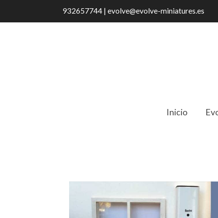
932657744 | evolve@evolve-miniatures.es
Inicio
Evo
Catálogo
IR 16012 Módulo de cocina