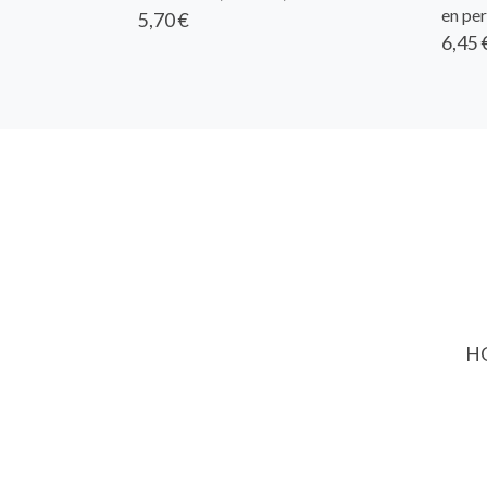
en per
5,70 €
6,45 
HO