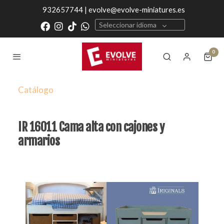
932657744 | evolve@evolve-miniatures.es
Seleccionar idioma
0
Catálogo
IR 16011 Cama alta con cajones y
armarios