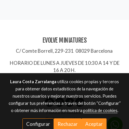
EVOLVE MINIATURES
C/ Comte Borrell, 229-231 08029 Barcelona
HORARIO DE LUNES A JUEVES DE 10:30 A 14 Y DE
16 A 20 H.
Laura Costa Zarralanga
utiliza cookies propias y terceros
932657744
|
evolve@evolve-miniatures.es
para obtener datos estadísticos de la navegación de
nuestros usuarios y mejorar nuestros servicios. Puedes
configurar tus preferencias a través del botón “Configurar”
o obtener más información en nuestra
política de cookies
.
Política de cookies
Gestión de cookies
Configurar
Rechazar
Aceptar