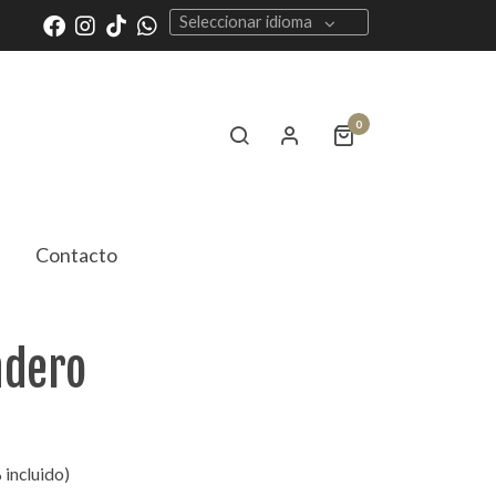
Seleccionar idioma
0
Contacto
adero
 incluido)