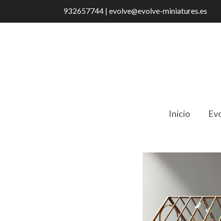
932657744 | evolve@evolve-miniatures.es
Inicio
Evo
Catálogo
Invernadero