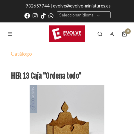
932657744 | evolve@evolve-miniatures.es
Seleccionar idioma
0
Catálogo
HER 13 Caja "Ordena todo"