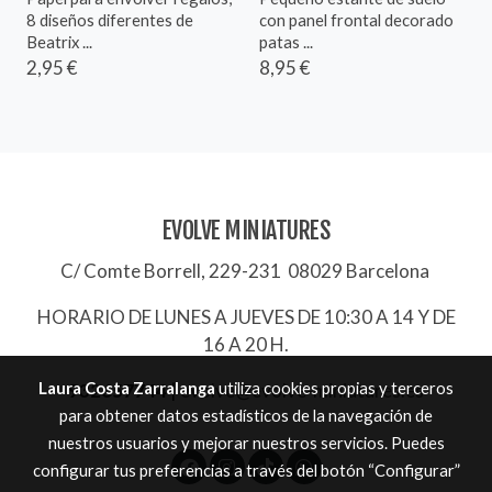
8 diseños diferentes de
con panel frontal decorado
Beatrix ...
patas ...
2,95 €
8,95 €
EVOLVE MINIATURES
C/ Comte Borrell, 229-231 08029 Barcelona
HORARIO DE LUNES A JUEVES DE 10:30 A 14 Y DE
16 A 20 H.
Laura Costa Zarralanga
utiliza cookies propias y terceros
932657744
|
evolve@evolve-miniatures.es
para obtener datos estadísticos de la navegación de
nuestros usuarios y mejorar nuestros servicios. Puedes
configurar tus preferencias a través del botón “Configurar”