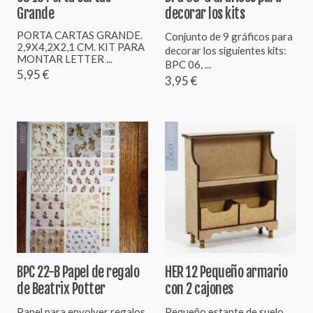
Grande
decorar los kits
PORTA CARTAS GRANDE.
Conjunto de 9 gráficos para
2,9X4,2X2,1 CM. KIT PARA
decorar los siguientes kits:
MONTAR LETTER ...
BPC 06, ...
5,95 €
3,95 €
BPC 22-B Papel de regalo
HER 12 Pequeño armario
de Beatrix Potter
con 2 cajones
Papel para envolver regalos,
Pequeño estante de suelo