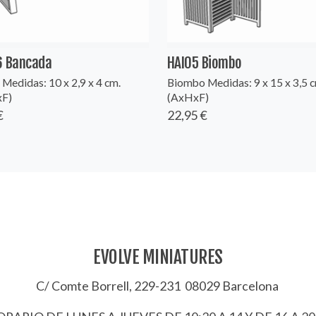
6 Bancada
HAI05 Biombo
Medidas: 10 x 2,9 x 4 cm.
Biombo Medidas: 9 x 15 x 3,5 c
xF)
(AxHxF)
€
22,95 €
EVOLVE MINIATURES
C/ Comte Borrell, 229-231 08029 Barcelona