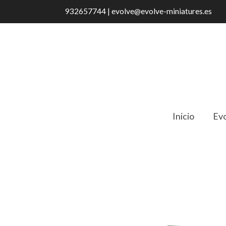
932657744 | evolve@evolve-miniatures.es
Inicio
Evo
Catálogo
HAI01 Mesa