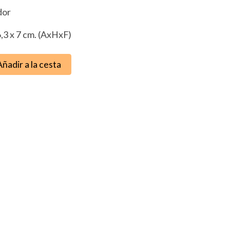
dor
,3 x 7 cm. (AxHxF)
Añadir a la cesta