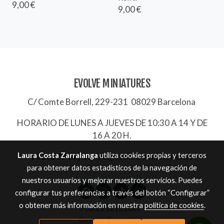
9,00 €
9,00 €
EVOLVE MINIATURES
C/ Comte Borrell, 229-231 08029 Barcelona
HORARIO DE LUNES A JUEVES DE 10:30 A 14 Y DE
16 A 20 H.
Laura Costa Zarralanga
utiliza cookies propias y terceros
932657744
|
evolve@evolve-miniatures.es
para obtener datos estadísticos de la navegación de
nuestros usuarios y mejorar nuestros servicios. Puedes
configurar tus preferencias a través del botón “Configurar”
o obtener más información en nuestra
política de cookies
.
Política de cookies
Gestión de cookies