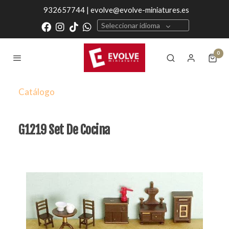
932657744 | evolve@evolve-miniatures.es
Seleccionar idioma
0
Catálogo
G1219 Set De Cocina