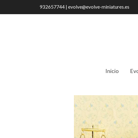
932657744 | evolve@evolve-miniatures.es
Inicio
Evo
Catálogo
Estante Con Platero