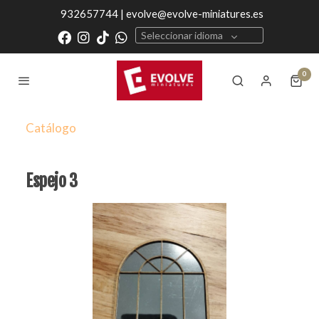
932657744 | evolve@evolve-miniatures.es
Seleccionar idioma
0
Catálogo
Espejo 3