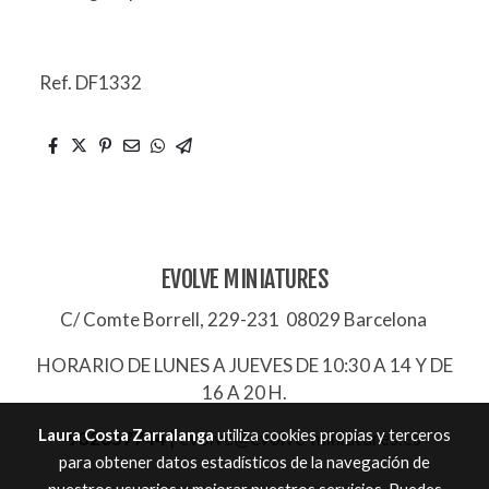
Ref. DF1332
EVOLVE MINIATURES
C/ Comte Borrell, 229-231 08029 Barcelona
HORARIO DE LUNES A JUEVES DE 10:30 A 14 Y DE
16 A 20 H.
Laura Costa Zarralanga
utiliza cookies propias y terceros
932657744
|
evolve@evolve-miniatures.es
para obtener datos estadísticos de la navegación de