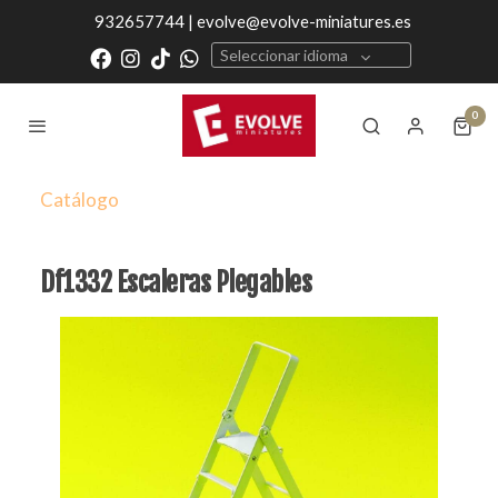
932657744 | evolve@evolve-miniatures.es
Seleccionar idioma
0
Catálogo
Df1332 Escaleras Plegables