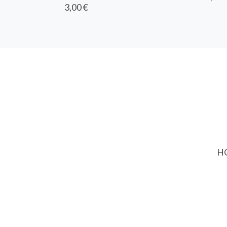
3,00 €
HO