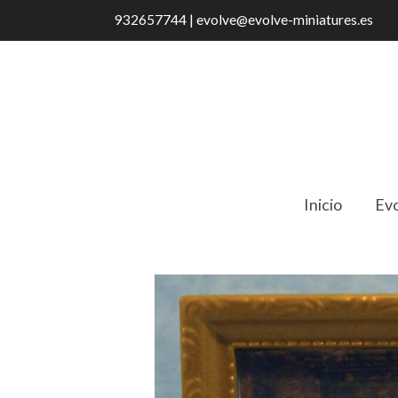
932657744 | evolve@evolve-miniatures.es
Inicio
Evo
Catálogo
D801 Cuadro Última Cena