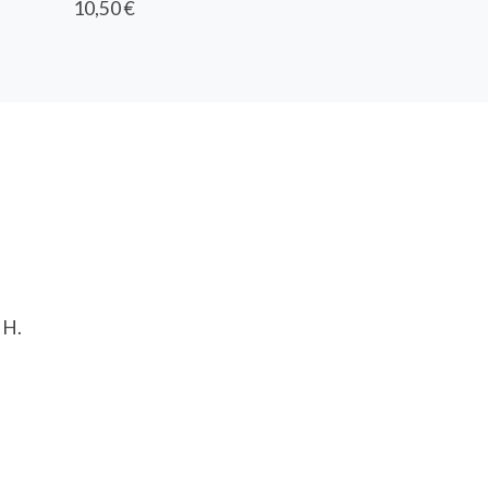
10,50 €
 H.