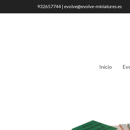
932657744 | evolve@evolve-miniatures.es
Inicio
Evo
Catálogo
D2349 Set de 12 libros