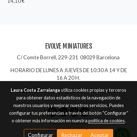
14,10 €
EVOLVE MINIATURES
C/ Comte Borrell, 229-231 08029 Barcelona
HORARIO DE LUNES A JUEVES DE 10:30 A 14 Y DE
16 A 20 H.
Laura Costa Zarralanga
utiliza cookies propias y terceros
932657744
|
evolve@evolve-miniatures.es
para obtener datos estadísticos de la navegación de
nuestros usuarios y mejorar nuestros servicios. Puedes
configurar tus preferencias a través del botón “Configurar”
o obtener más información en nuestra
política de cookies
.
Política de cookies
Gestión de cookies
Configurar
Rechazar
Aceptar