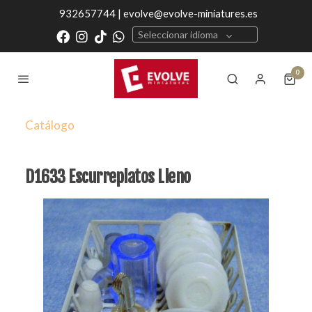
932657744 | evolve@evolve-miniatures.es
Seleccionar idioma
0
Catálogo
D1633 Escurreplatos Lleno