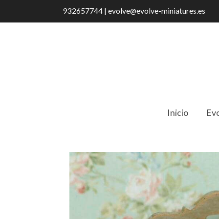
932657744 | evolve@evolve-miniatures.es
Inicio
Evo
Catálogo
CS 19 Porta Cartas Pequeño