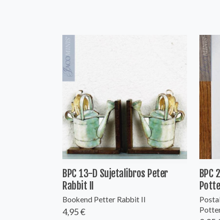
BPC 13-D Sujetalibros Peter
BPC 2
Rabbit II
Potte
Bookend Petter Rabbit II
Postal
Potte
4,95 €