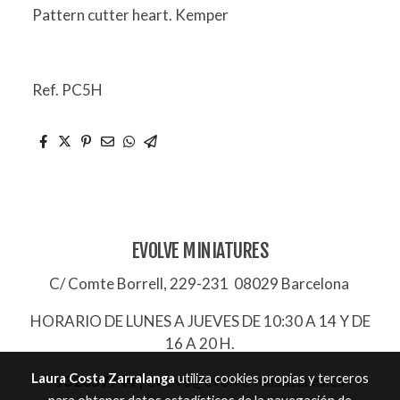
Pattern cutter heart. Kemper
Ref. PC5H
EVOLVE MINIATURES
C/ Comte Borrell, 229-231 08029 Barcelona
HORARIO DE LUNES A JUEVES DE 10:30 A 14 Y DE
16 A 20 H.
Laura Costa Zarralanga
utiliza cookies propias y terceros
932657744
|
evolve@evolve-miniatures.es