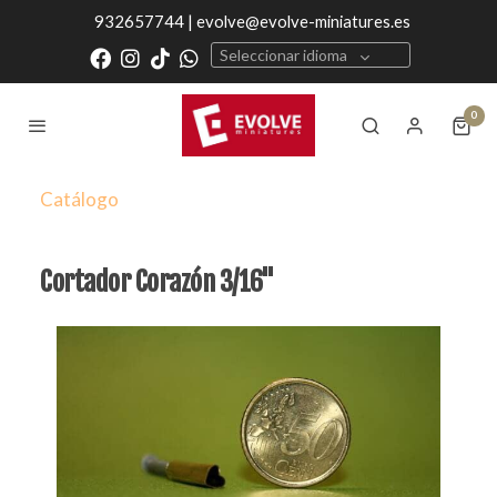
932657744 | evolve@evolve-miniatures.es
Seleccionar idioma
0
Catálogo
Cortador Corazón 3/16"