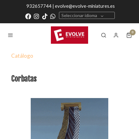
932657744 | evolve@evolve-miniatures.es
Seleccionar idioma
0
Catálogo
Corbatas