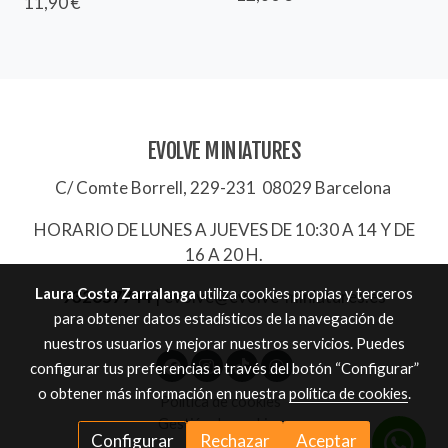
11,90 €
EVOLVE MINIATURES
C/ Comte Borrell, 229-231 08029 Barcelona
HORARIO DE LUNES A JUEVES DE 10:30 A 14 Y DE
16 A 20 H.
Laura Costa Zarralanga
utiliza cookies propias y terceros
932657744
|
evolve@evolve-miniatures.es
para obtener datos estadísticos de la navegación de
nuestros usuarios y mejorar nuestros servicios. Puedes
configurar tus preferencias a través del botón “Configurar”
o obtener más información en nuestra
política de cookies
.
Política de cookies
Gestión de cookies
Configurar
Rechazar
Aceptar