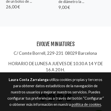
de un bolso de ...
de diámetro la ...
26,00 €
9,00 €
EVOLVE MINIATURES
C/ Comte Borrell, 229-231 08029 Barcelona
HORARIO DE LUNES A JUEVES DE 10:30 A 14 Y DE
16 A 20 H.
Laura Costa Zarralanga
utiliza cookies propias y terceros
932657744
|
evolve@evolve-miniatures.es
para obtener datos estadísticos de la navegación de
nuestros usuarios y mejorar nuestros servicios. Puedes
configurar tus preferencias a través del botón “Configurar”
o obtener más información en nuestra
política de cookies
.
Política de cookies