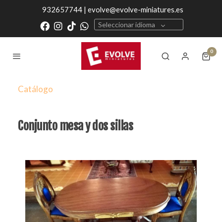
932657744 | evolve@evolve-miniatures.es
Seleccionar idioma
0
Catálogo
Conjunto mesa y dos sillas