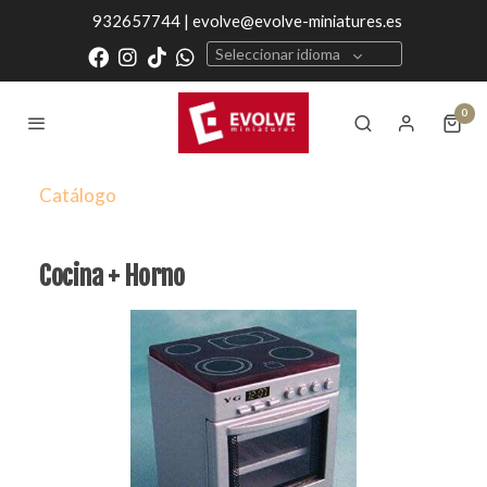
932657744 | evolve@evolve-miniatures.es
Seleccionar idioma
0
Catálogo
Cocina + Horno