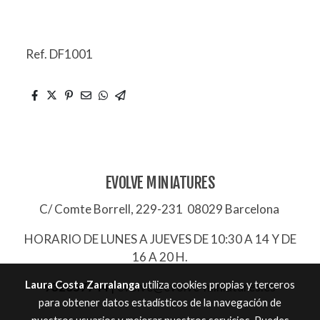
Ref. DF1001
EVOLVE MINIATURES
C/ Comte Borrell, 229-231 08029 Barcelona
HORARIO DE LUNES A JUEVES DE 10:30 A 14 Y DE
16 A 20 H.
Laura Costa Zarralanga
utiliza cookies propias y terceros
932657744
|
evolve@evolve-miniatures.es
para obtener datos estadísticos de la navegación de