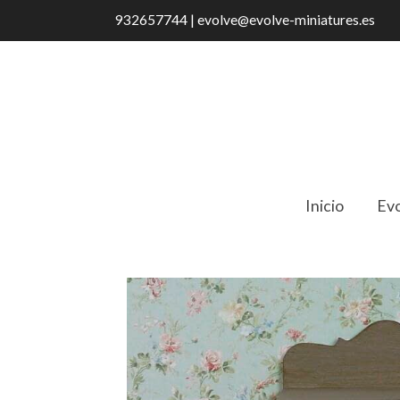
932657744 | evolve@evolve-miniatures.es
Inicio
Evo
Catálogo
CL 11 Mueble Bajo Estrecho 