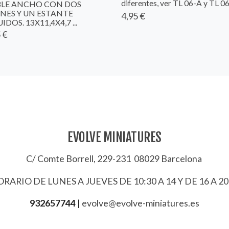
diferentes, ver TL 06-A y TL 0
LE ANCHO CON DOS
NES Y UN ESTANTE
4,95 €
IDOS. 13X11,4X4,7 ...
 €
EVOLVE MINIATURES
C/ Comte Borrell, 229-231 08029 Barcelona
RARIO DE LUNES A JUEVES DE 10:30 A 14 Y DE 16 A 20
932657744
|
evolve@evolve-miniatures.es