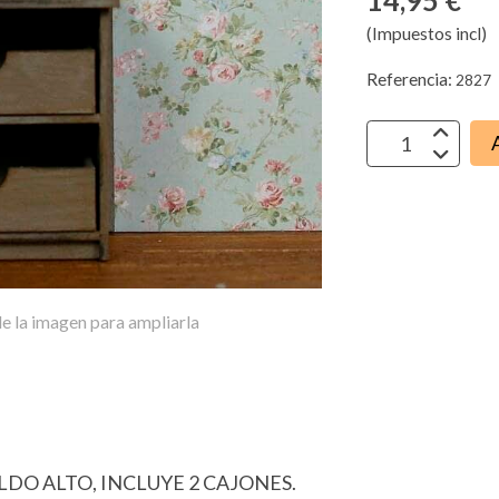
14,95 €
(Impuestos incl)
Referencia:
2827
e la imagen para ampliarla
DO ALTO, INCLUYE 2 CAJONES.