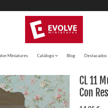
lve Miniatures
Catálogo
Blog
Destacados
Con Respaldo Alto Y Cajones
CL 11 M
Con Res