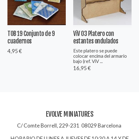
TOB 19 Conjunto de 9
ViV 03 Platero con
cuadernos
estantes ondulados
4,95 €
Este platero se puede
colocar encima del armario
bajo (ref. ViV ...
16,95 €
EVOLVE MINIATURES
C/ Comte Borrell, 229-231 08029 Barcelona
HORARIO DE LUNES A JUEVES DE 10:30 A 14 Y DE