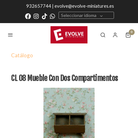
932657744 | evolve@evolve-miniatures.es
Seleccionar idioma
0
Catálogo
CL 08 Mueble Con Dos Compartimentos