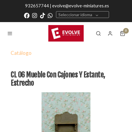
932657744 | evolve@evolve-miniatures.es
Seleccionar idioma
0
Catálogo
CL 06 Mueble Con Cajones Y Estante,
Estrecho