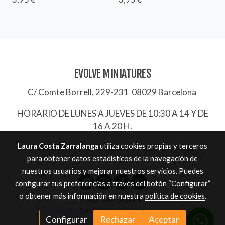
EVOLVE MINIATURES
C/ Comte Borrell, 229-231 08029 Barcelona
HORARIO DE LUNES A JUEVES DE 10:30 A 14 Y DE
16 A 20 H.
Laura Costa Zarralanga
utiliza cookies propias y terceros
932657744
|
evolve@evolve-miniatures.es
para obtener datos estadísticos de la navegación de
nuestros usuarios y mejorar nuestros servicios. Puedes
configurar tus preferencias a través del botón “Configurar”
o obtener más información en nuestra
política de cookies
.
Política de cookies
Gestión de cookies
Configurar
Rechazar
Aceptar