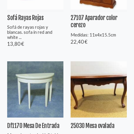
Sofá Rayas Rojas
27107 Aparador color
cerezo
Sofá de rayas rojas y
blancas. sofa in red and
Medidas: 11x4x15.5cm
white ...
22,40 €
13,80 €
Df1170 Mesa De Entrada
25030 Mesa ovalada