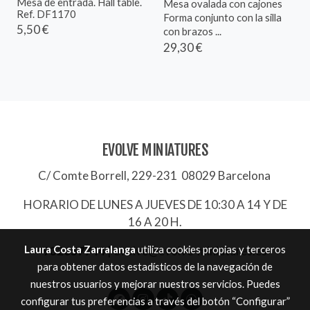
Mesa de entrada. Hall table.
Mesa ovalada con cajones
Ref. DF1170
Forma conjunto con la silla
5,50 €
con brazos ...
29,30 €
EVOLVE MINIATURES
C/ Comte Borrell, 229-231 08029 Barcelona
HORARIO DE LUNES A JUEVES DE 10:30 A 14 Y DE
16 A 20 H.
Laura Costa Zarralanga
utiliza cookies propias y terceros
932657744
|
evolve@evolve-miniatures.es
para obtener datos estadísticos de la navegación de
nuestros usuarios y mejorar nuestros servicios. Puedes
configurar tus preferencias a través del botón “Configurar”