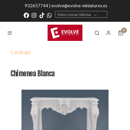
932657744 | evolve@evolve-miniatures.es
Seleccionar idioma
0
Catálogo
Chimenea Blanca