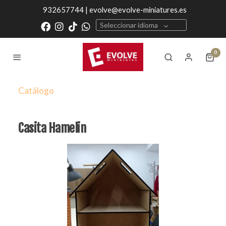
932657744 | evolve@evolve-miniatures.es
Seleccionar idioma
0
Catálogo
Casita Hamelin