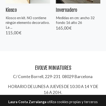
Kiosco
Invernadero
Kiosco en kit. NO contiene
Medidas en cm: ancho 32
ningún elemento decorativo.
fondo 16 alto 26
La ...
165,00 €
115,00 €
EVOLVE MINIATURES
C/ Comte Borrell, 229-231 08029 Barcelona
HORARIO DE LUNES A JUEVES DE 10:30 A 14 Y DE
16 A 20 H.
Laura Costa Zarralanga
utiliza cookies propias y terceros
932657744
|
evolve@evolve-miniatures.es