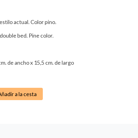
stilo actual. Color pino.
ouble bed. Pine color.
m. de ancho x 15,5 cm. de largo
Añadir a la cesta