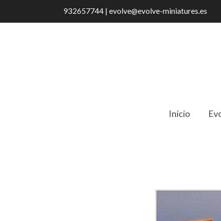
932657744 | evolve@evolve-miniatures.es
Inicio
Evo
Catálogo
Cama Doble Moderna