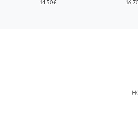
14,50 €
16,70
HO