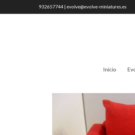
932657744 | evolve@evolve-miniatures.es
Inicio
Evo
Catálogo
Butaca Roja Moderna