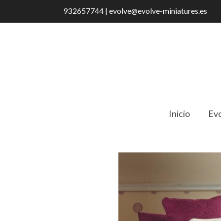
932657744 | evolve@evolve-miniatures.es
Inicio
Evo
Catálogo
Butaca Moderna