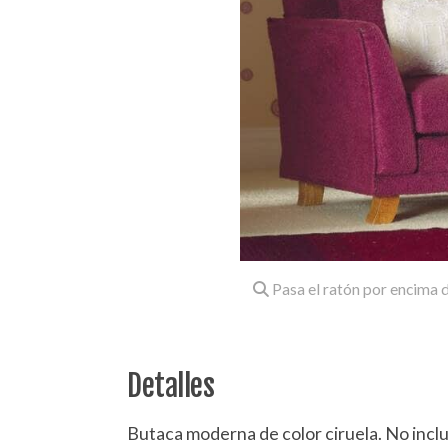
Pasa el ratón por encima d
Detalles
Butaca moderna de color ciruela. No incluy