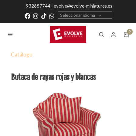
932657744 | evolve@evolve-miniatures.es
Seleccionar idioma
0
Catálogo
Butaca de rayas rojas y blancas