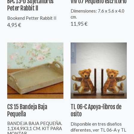
BPC 13-D Sujetalibros
ViV 07 Pequeño escritorio
Peter Rabbit II
Dimensiones: 7.6 x 5.6 x 4.0
cm.
Bookend Petter Rabbit II
11,95 €
4,95 €
CS 15 Bandeja Baja
TL 06-C Apoya-libros de
Pequeña
osito
BANDEJA BAJA PEQUEÑA.
Disponible en tres diseños
1,1X4,9X3,1 CM. KIT PARA
diferentes, ver TL 06-A y TL
MONTAR ...