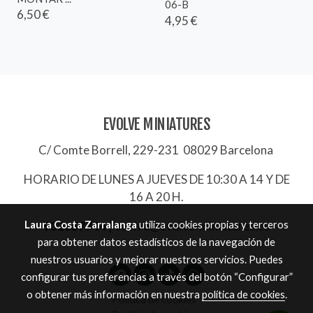
06-B
6,50 €
4,95 €
EVOLVE MINIATURES
C/ Comte Borrell, 229-231 08029 Barcelona
HORARIO DE LUNES A JUEVES DE 10:30 A 14 Y DE
16 A 20 H.
Laura Costa Zarralanga
utiliza cookies propias y terceros
932657744
|
evolve@evolve-miniatures.es
para obtener datos estadísticos de la navegación de
nuestros usuarios y mejorar nuestros servicios. Puedes
configurar tus preferencias a través del botón “Configurar”
o obtener más información en nuestra
política de cookies
.
Política de cookies