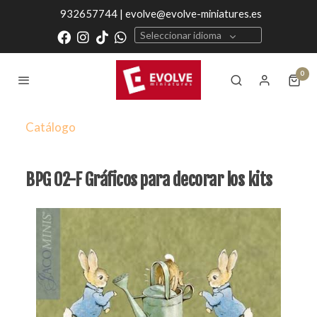
932657744 | evolve@evolve-miniatures.es
Seleccionar idioma
0
Catálogo
BPG 02-F Gráficos para decorar los kits