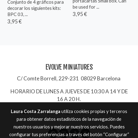
portacartas Small box. Can
Conjunto de 4 gráficos para
be used for ...
decorar los siguientes kits:
3,95 €
BPC 03, ...
3,95 €
EVOLVE MINIATURES
C/ Comte Borrell, 229-231 08029 Barcelona
HORARIO DE LUNES A JUEVES DE 10:30 A 14 Y DE
16 A 20 H.
Laura Costa Zarralanga
utiliza cookies propias y terceros
932657744
|
evolve@evolve-miniatures.es
para obtener datos estadísticos de la navegación de
nuestros usuarios y mejorar nuestros servicios. Puedes
configurar tus preferencias a través del botón “Configurar”