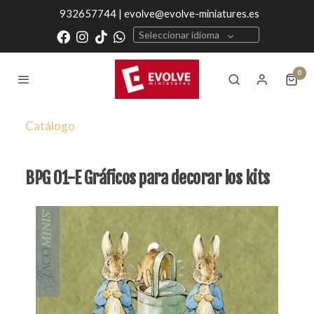
932657744 | evolve@evolve-miniatures.es
Seleccionar idioma
0
Catálogo
BPG 01-E Gráficos para decorar los kits