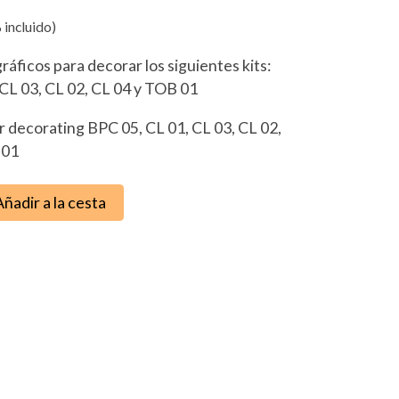
 incluido)
ráficos para decorar los siguientes kits:
 CL 03, CL 02, CL 04 y TOB 01
r decorating BPC 05, CL 01, CL 03, CL 02,
 01
Añadir a la cesta