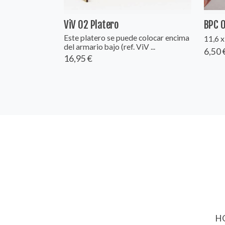
ViV 02 Platero
BPC 
Este platero se puede colocar encima
11,6 x
del armario bajo (ref. ViV ...
6,50 
16,95 €
HO