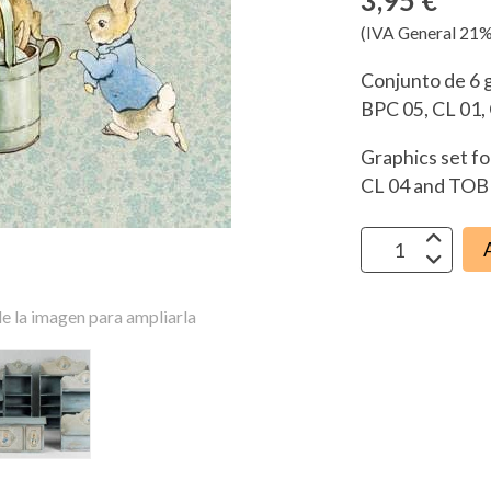
3,95 €
(IVA General 21%
Conjunto de 6 g
BPC 05, CL 01,
Graphics set fo
CL 04 and TOB
e la imagen para ampliarla