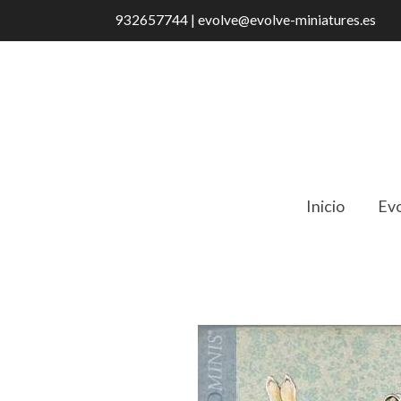
932657744 | evolve@evolve-miniatures.es
Inicio
Evo
Catálogo
BPG 01-A Gráficos para decor