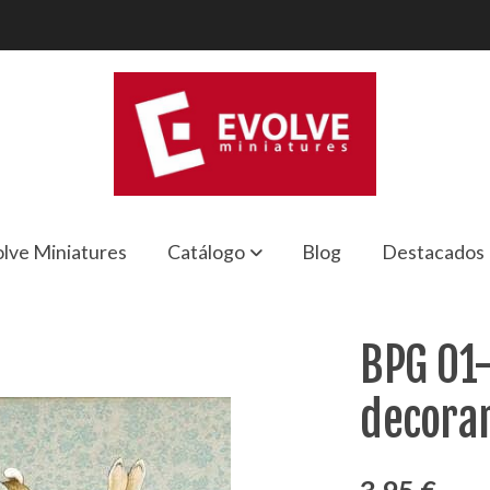
lve Miniatures
Catálogo
Blog
Destacados
ar los kits
BPG 01-
decorar