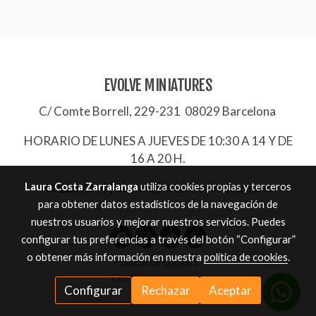
EVOLVE MINIATURES
C/ Comte Borrell, 229-231 08029 Barcelona
HORARIO DE LUNES A JUEVES DE 10:30 A 14 Y DE
16 A 20 H.
Laura Costa Zarralanga
utiliza cookies propias y terceros
932657744
|
evolve@evolve-miniatures.es
para obtener datos estadísticos de la navegación de
nuestros usuarios y mejorar nuestros servicios. Puedes
configurar tus preferencias a través del botón “Configurar”
o obtener más información en nuestra
política de cookies
.
Política de cookies
Gestión de cookies
Configurar
Rechazar
Aceptar