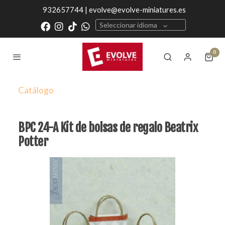
932657744 | evolve@evolve-miniatures.es
Seleccionar idioma
0
Catálogo
BPC 24-A Kit de bolsas de regalo Beatrix
Potter