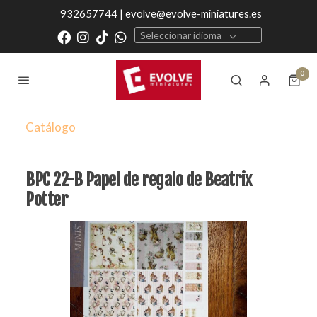
932657744 | evolve@evolve-miniatures.es
Seleccionar idioma
0
Catálogo
BPC 22-B Papel de regalo de Beatrix
Potter