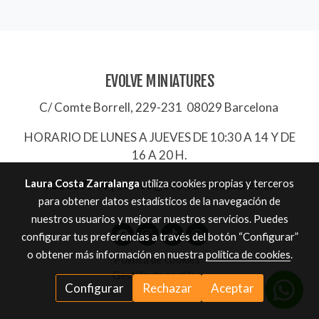
EVOLVE MINIATURES
C/ Comte Borrell, 229-231 08029 Barcelona
HORARIO DE LUNES A JUEVES DE 10:30 A 14 Y DE
16 A 20 H.
Laura Costa Zarralanga
utiliza cookies propias y terceros
932657744
|
evolve@evolve-miniatures.es
para obtener datos estadísticos de la navegación de
nuestros usuarios y mejorar nuestros servicios. Puedes
configurar tus preferencias a través del botón “Configurar”
o obtener más información en nuestra
política de cookies
.
Política de cookies
Gestión de cookies
Configurar
Rechazar
Aceptar