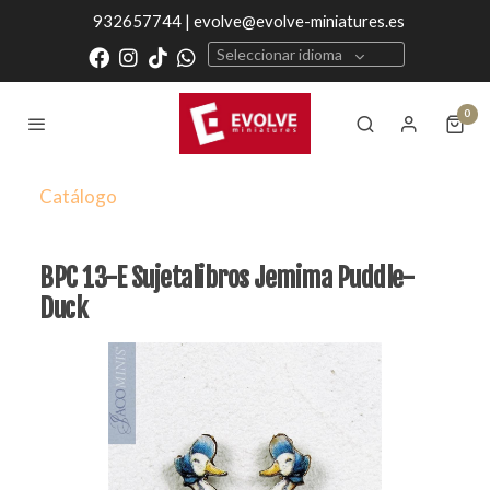
932657744 | evolve@evolve-miniatures.es
Seleccionar idioma
0
Catálogo
BPC 13-E Sujetalibros Jemima Puddle-
Duck