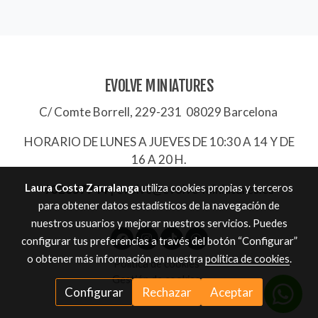
EVOLVE MINIATURES
C/ Comte Borrell, 229-231 08029 Barcelona
HORARIO DE LUNES A JUEVES DE 10:30 A 14 Y DE
16 A 20 H.
Laura Costa Zarralanga
utiliza cookies propias y terceros
932657744
|
evolve@evolve-miniatures.es
para obtener datos estadísticos de la navegación de
nuestros usuarios y mejorar nuestros servicios. Puedes
configurar tus preferencias a través del botón “Configurar”
o obtener más información en nuestra
política de cookies
.
Política de cookies
Gestión de cookies
Configurar
Rechazar
Aceptar