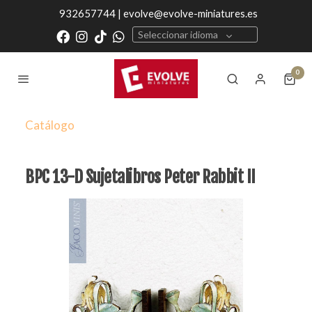
932657744 | evolve@evolve-miniatures.es
Seleccionar idioma
0
Catálogo
BPC 13-D Sujetalibros Peter Rabbit II