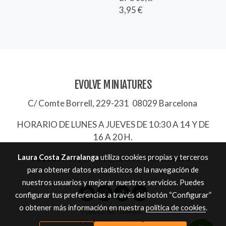
3,95 €
EVOLVE MINIATURES
C/ Comte Borrell, 229-231 08029 Barcelona
HORARIO DE LUNES A JUEVES DE 10:30 A 14 Y DE
16 A 20 H.
Laura Costa Zarralanga
utiliza cookies propias y terceros
932657744
|
evolve@evolve-miniatures.es
para obtener datos estadísticos de la navegación de
nuestros usuarios y mejorar nuestros servicios. Puedes
configurar tus preferencias a través del botón “Configurar”
o obtener más información en nuestra
política de cookies
.
Política de cookies
Gestión de cookies