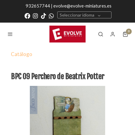
932657744 | evolve@evolve-miniatures.es
Seleccionar idioma
0
Catálogo
BPC 09 Perchero de Beatrix Potter