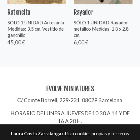
Ratoncita
Rayador
SOLO 1 UNIDAD Artesanía
SÓLO 1 UNIDAD Rayador
Medidas: 3,5 cm. Vestido de
metálico Medidas: 1,8 x 2,8
ganchillo
cm.
45,00 €
6,00 €
EVOLVE MINIATURES
C/ Comte Borrell, 229-231 08029 Barcelona
HORARIO DE LUNES A JUEVES DE 10:30 A 14 Y DE
16 A 20 H.
Laura Costa Zarralanga
utiliza cookies propias y terceros
932657744
|
evolve@evolve-miniatures.es