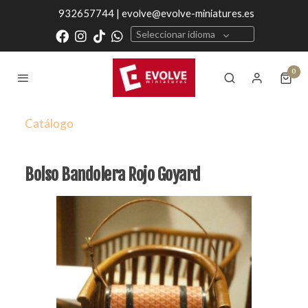
932657744 | evolve@evolve-miniatures.es
Seleccionar idioma
0
Catálogo
Bolso Bandolera Rojo Goyard