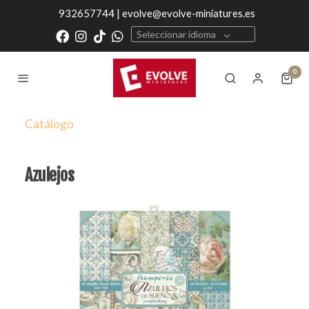
932657744 | evolve@evolve-miniatures.es
Seleccionar idioma
0
Catálogo
Azulejos