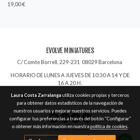
19,00 €
EVOLVE MINIATURES
C/ Comte Borrell, 229-231 08029 Barcelona
HORARIO DE LUNES A JUEVES DE 10:30 A 14 Y DE
16 A 20 H.
Laura Costa Zarralanga
utiliza cookies propias y terceros
932657744
|
evolve@evolve-miniatures.es
para obtener datos estadísticos de la navegación de
nuestros usuarios y mejorar nuestros servicios. Puedes
configurar tus preferencias a través del botón “Configurar”
o obtener más información en nuestra
política de cookies
.
Política de cookies
Gestión de cookies