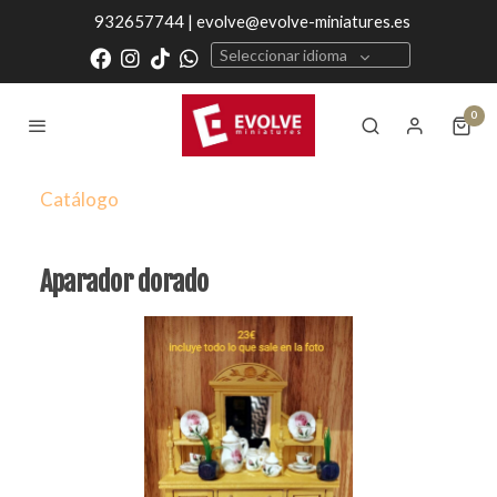
932657744 | evolve@evolve-miniatures.es
Seleccionar idioma
0
Catálogo
Aparador dorado