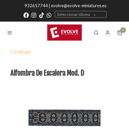
932657744 | evolve@evolve-miniatures.es
Seleccionar idioma
0
Catálogo
Alfombra De Escalera Mod. D