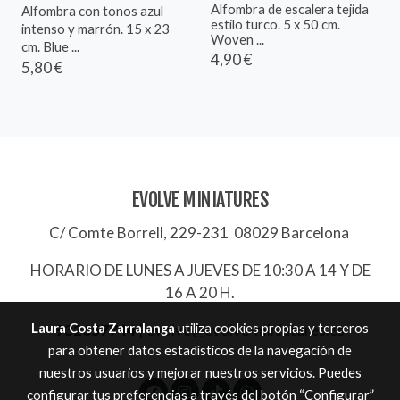
Alfombra de escalera tejida
Alfombra con tonos azul
estilo turco. 5 x 50 cm.
intenso y marrón. 15 x 23
Woven ...
cm. Blue ...
4,90 €
5,80 €
EVOLVE MINIATURES
C/ Comte Borrell, 229-231 08029 Barcelona
HORARIO DE LUNES A JUEVES DE 10:30 A 14 Y DE
16 A 20 H.
Laura Costa Zarralanga
utiliza cookies propias y terceros
932657744
|
evolve@evolve-miniatures.es
para obtener datos estadísticos de la navegación de
nuestros usuarios y mejorar nuestros servicios. Puedes
configurar tus preferencias a través del botón “Configurar”