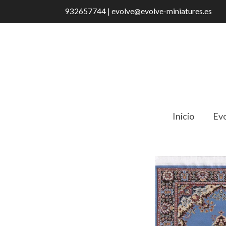
932657744 | evolve@evolve-miniatures.es
Inicio
Evo
Catálogo
Alfombra 15 X 23 Cm. Azul I