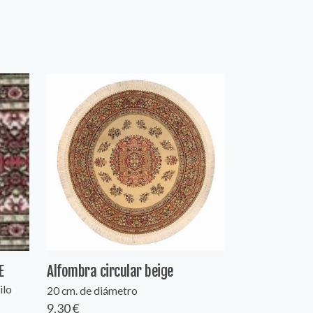
E
Alfombra circular beige
ilo
20 cm. de diámetro
9,30 €