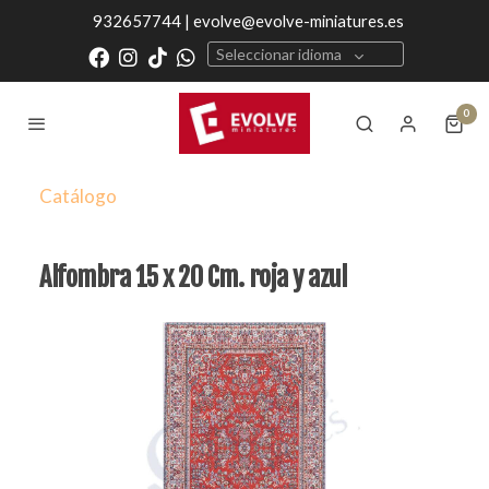
932657744 | evolve@evolve-miniatures.es
Seleccionar idioma
0
Catálogo
Alfombra 15 x 20 Cm. roja y azul