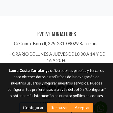
EVOLVE MINIATURES
C/ Comte Borrell, 229-231 08029 Barcelona
HORARIO DE LUNES A JUEVES DE 10:30 A 14 Y DE
16 A 20 H.
Laura Costa Zarralanga
utiliza cookies propias y terceros
932657744
|
evolve@evolve-miniatures.es
para obtener datos estadísticos de la navegación de
nuestros usuarios y mejorar nuestros servicios. Puedes
configurar tus preferencias a través del botón “Configurar”
o obtener más información en nuestra
política de cookies
.
Política de cookies
Gestión de cookies
Configurar
Rechazar
Aceptar