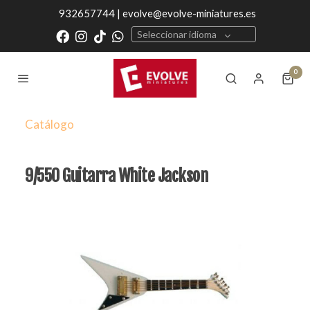
932657744 | evolve@evolve-miniatures.es
Seleccionar idioma
0
Catálogo
9/550 Guitarra White Jackson