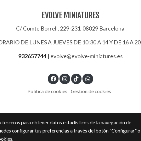
EVOLVE MINIATURES
C/ Comte Borrell, 229-231 08029 Barcelona
RARIO DE LUNES A JUEVES DE 10:30 A 14 Y DE 16 A 20
932657744
|
evolve@evolve-miniatures.es
Política de cookies
Gestión de cookies
y terceros para obtener datos estadísticos de la navegación de
uedes configurar tus preferencias a través del botón “Configurar” o
ookies
.