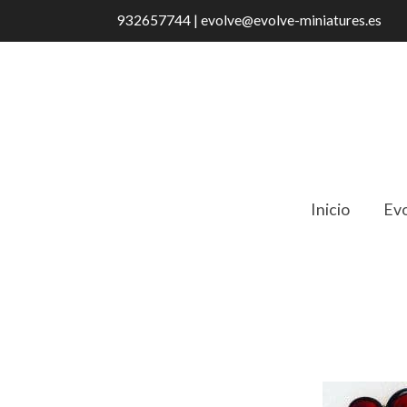
932657744 | evolve@evolve-miniatures.es
Inicio
Evo
Catálogo
9/152 Guitarra Española