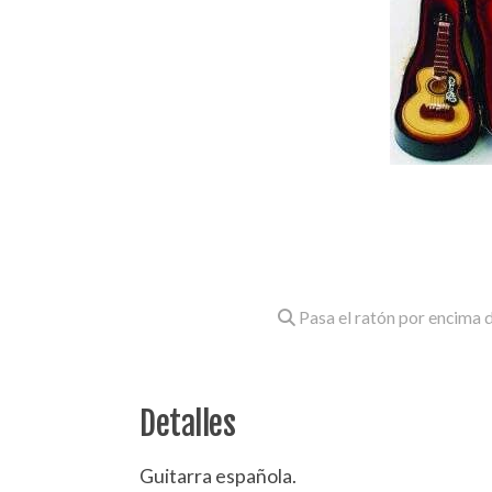
Pasa el ratón por encima d
Detalles
Guitarra española.