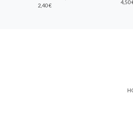
4,50 
2,40 €
HO