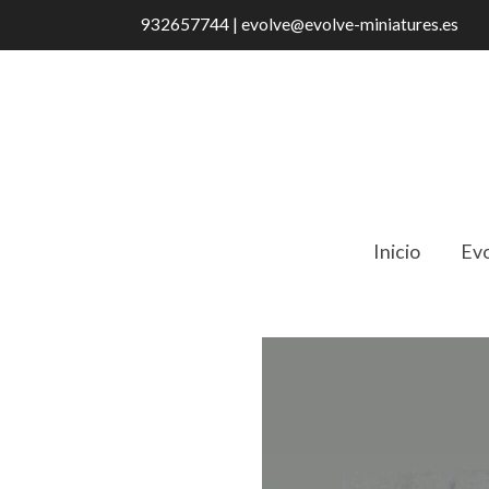
932657744 | evolve@evolve-miniatures.es
Inicio
Evo
Catálogo
797537 Tirador envejecido