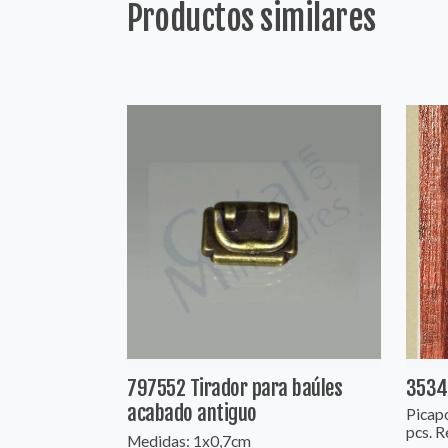
Productos similares
797552 Tirador para baúles
3534 
acabado antiguo
Picapo
pcs. R
Medidas: 1x0,7cm