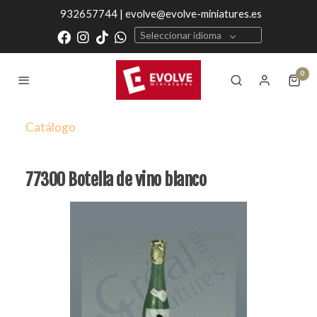
932657744 | evolve@evolve-miniatures.es
Seleccionar idioma
0
Catálogo
77300 Botella de vino blanco