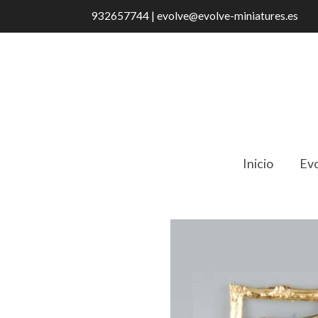
932657744 | evolve@evolve-miniatures.es
Inicio
Evo
Catálogo
767601 Marco DORADO