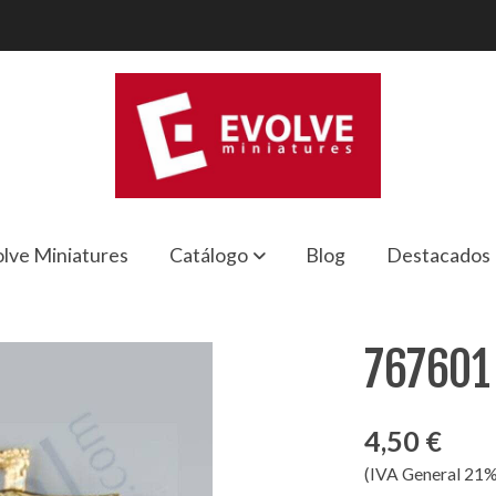
lve Miniatures
Catálogo
Blog
Destacados
767601
4,50 €
(IVA General 21%