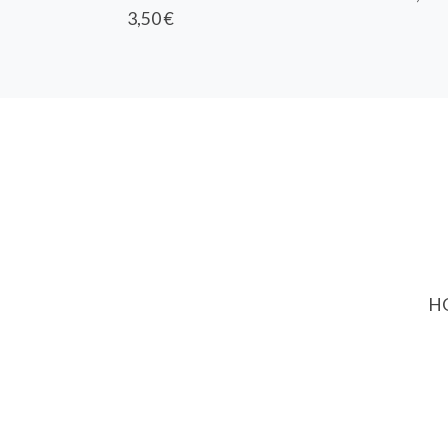
3,50 €
HO