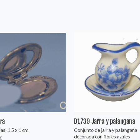
ra
D1739 Jarra y palangana
s: 1,5 x 1 cm.
Conjunto de jarra y palangana
decorada con flores azules
€