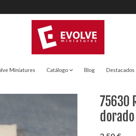
lve Miniatures
Catálogo
Blog
Destacados
dorado
75630 R
dorado