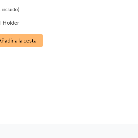
 incluido)
ll Holder
Añadir a la cesta