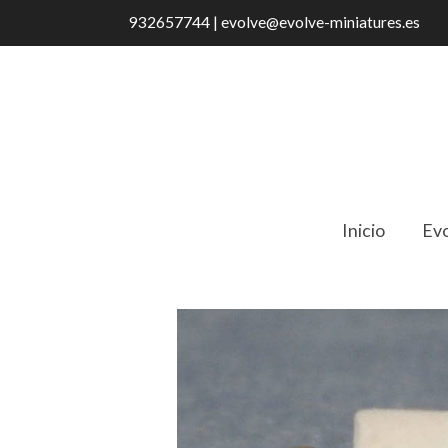
932657744 | evolve@evolve-miniatures.es
Inicio
Evo
Catálogo
75630 Rollo papel higiénico 