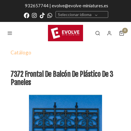
932657744 | evolve@evolve-miniatures.es
Seleccionar idioma
0
Catálogo
7372 Frontal De Balcón De Plástico De 3
Paneles