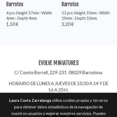
Barrotes
Barrotes
4 pcs Height 57mm : Width
12 pcs Height 35mm : Width
4mm : Depth 4mm
10mm : Depth 10mm
1,50 €
3,20 €
EVOLVE MINIATURES
C/ Comte Borrell, 229-231 08029 Barcelona
HORARIO DE LUNES A JUEVES DE 10:30 A 14 Y DE
16 A 20 H.
Laura Costa Zarralanga
utiliza cookies propias y terceros
932657744
|
evolve@evolve-miniatures.es
para obtener datos estadísticos de la navegación de
nuestros usuarios y mejorar nuestros servicios. Puedes