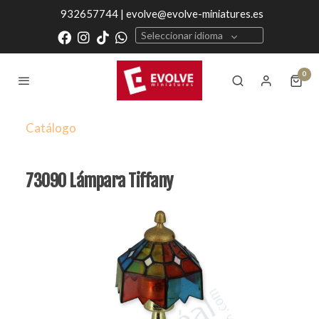
932657744 | evolve@evolve-miniatures.es
Seleccionar idioma
0
Catálogo
73090 Lámpara Tiffany