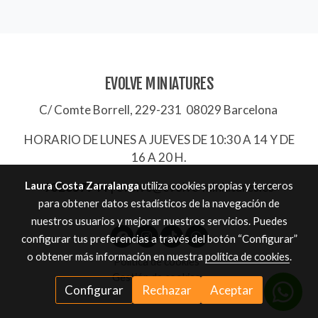
EVOLVE MINIATURES
C/ Comte Borrell, 229-231 08029 Barcelona
HORARIO DE LUNES A JUEVES DE 10:30 A 14 Y DE
16 A 20 H.
Laura Costa Zarralanga
utiliza cookies propias y terceros
932657744
|
evolve@evolve-miniatures.es
para obtener datos estadísticos de la navegación de
nuestros usuarios y mejorar nuestros servicios. Puedes
configurar tus preferencias a través del botón “Configurar”
o obtener más información en nuestra
política de cookies
.
Política de cookies
Gestión de cookies
Configurar
Rechazar
Aceptar