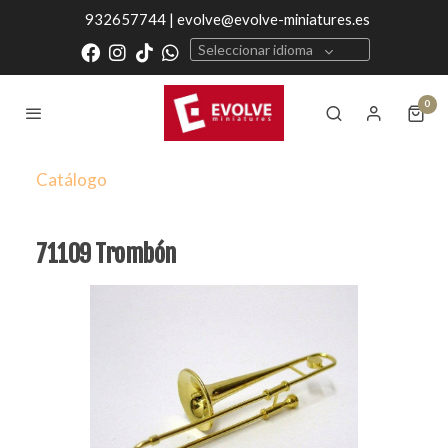
932657744 | evolve@evolve-miniatures.es
Seleccionar idioma
0
Catálogo
71109 Trombón