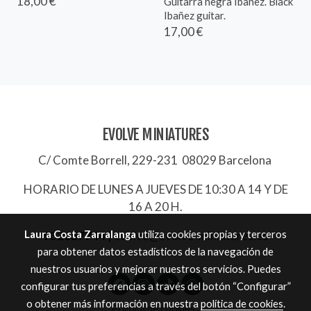
18,00 €
Guitarra negra Ibañez. Black
Ibañez guitar.
17,00 €
EVOLVE MINIATURES
C/ Comte Borrell, 229-231 08029 Barcelona
HORARIO DE LUNES A JUEVES DE 10:30 A 14 Y DE
16 A 20 H.
Laura Costa Zarralanga
utiliza cookies propias y terceros
932657744
|
evolve@evolve-miniatures.es
para obtener datos estadísticos de la navegación de
nuestros usuarios y mejorar nuestros servicios. Puedes
configurar tus preferencias a través del botón “Configurar”
o obtener más información en nuestra
política de cookies
.
Política de cookies